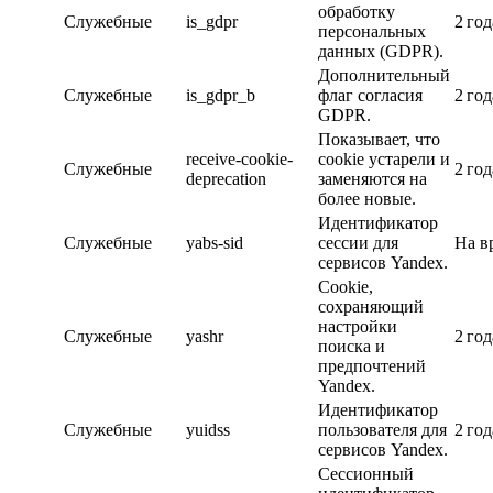
обработку
Служебные
is_gdpr
2 год
персональных
данных (GDPR).
Дополнительный
Служебные
is_gdpr_b
флаг согласия
2 год
GDPR.
Показывает, что
receive-cookie-
cookie устарели и
Служебные
2 год
deprecation
заменяются на
более новые.
Идентификатор
Служебные
yabs-sid
сессии для
На в
сервисов Yandex.
Cookie,
сохраняющий
настройки
Служебные
yashr
2 год
поиска и
предпочтений
Yandex.
Идентификатор
Служебные
yuidss
пользователя для
2 год
сервисов Yandex.
Сессионный