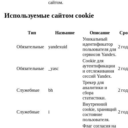
сайтом.
Используемые сайтом cookie
Тип
Название
Описание
Сро
Уникальный
идентификатор
Обязательные
yandexuid
2 год
пользователя для
сервисов Yandex.
Cookie для
аутентификации
Обязательные
_yasc
2 год
и отслеживания
сессий Yandex.
Трекер для
аналитики и
Служебные
bh
2 год
сбора
статистики.
Внутренний
cookie, хранящий
Служебные
i
2 год
состояние
пользователя.
Флаг согласия на