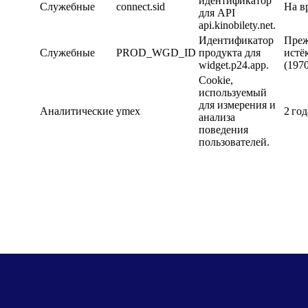
идентификатор
Служебные
connect.sid
На в
для API
api.kinobilety.net.
Идентификатор
Преж
Служебные
PROD_WGD_ID
продукта для
истё
widget.p24.app.
(1970
Cookie,
используемый
для измерения и
Аналитические
ymex
2 год
анализа
поведения
пользователей.